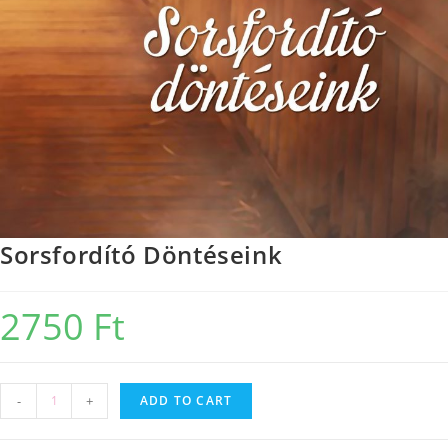
Sorsfordító Döntéseink
2750
Ft
-
+
ADD TO CART