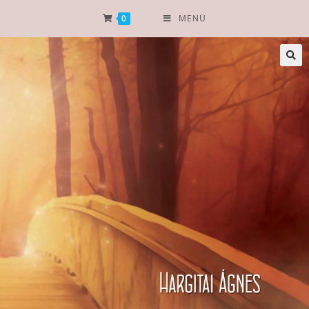
0
MENÜ
🔍